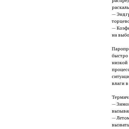
распре
раскалы
— Эндгр
торцево
— Коэфф
на выбо
Паропр
быстро 
низкой
процесс
ситуаци
влаги в
Термич
— Зимо
вызыва
— Лето
вызвать