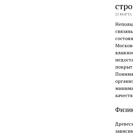
стро
25 МАРТА 
Непола
связаны
состоян
Москов
влажнос
недост
покрыт
Пониман
организ
миними
качеств
Физик
Древеси
зависи