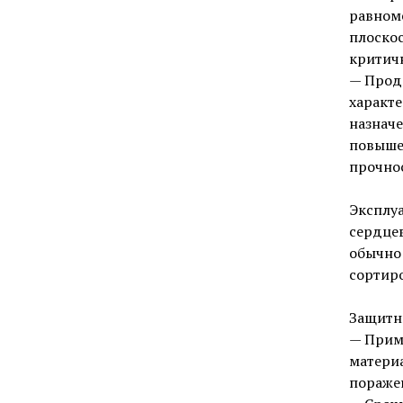
равном
плоскос
критич
— Продо
характ
назнач
повыше
прочно
Эксплуа
сердцев
обычно 
сортиро
Защитн
— Прим
матери
пораже