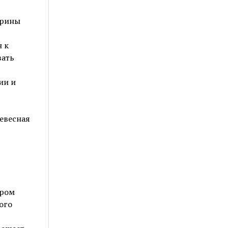
ирины
 к
вать
ии и
евесная
ыром
ого