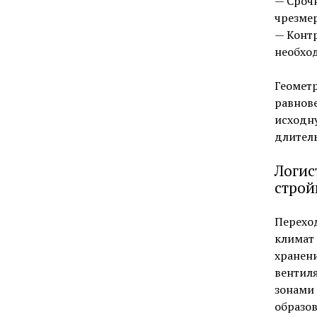
— Сроч
чрезмер
— Контр
необхо
Геометр
равнов
исходну
длител
Логис
строй
Перехо
климат 
хранени
вентил
зонами 
образов