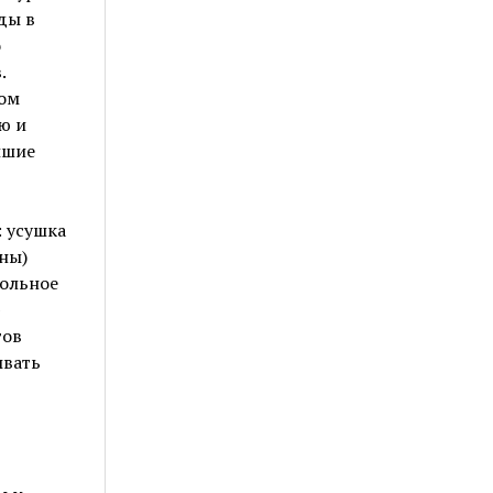
ды в
о
.
ром
ю и
йшие
 усушка
ны)
дольное
тов
ывать