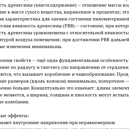
сть древесины (влагосодержание) — отношение массы во
не к массе сухого вещества, выраженное в процентах; эт
я характеристика для оценки состояния пиломатериалов
сная влажность древесины (РВВ) — состояние, при кото
сть древесины уравновешена с относительной влажность
атурой воздуха помещения; при достижении РВВ дальне
ые изменения минимальны.
опия свойств — ещё одна фундаментальная особенность:
ание по радиусу и тангенсу (по направлению от сердцеви
ются, что вызывает коробление и чашеобразование. Про
ие размеров (вдоль волокон) минимально, поперечное —
енно больше. Концептуально это означает: длина элемен
е меняется, а ширина, толщина и плоскость могут испыт
е колебания.
ые эффекты:
икают внутренние напряжения при неравномерном