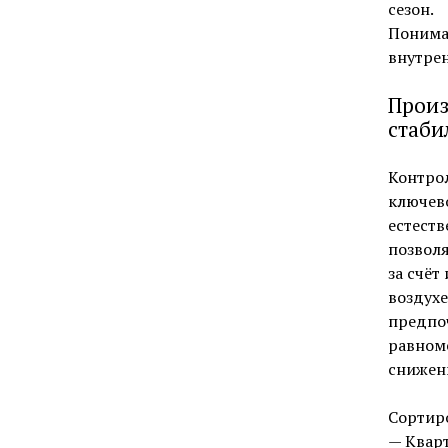
сезон.
Понима
внутрен
Произ
стаби
Контрол
ключево
естеств
позволя
за счёт
воздухе
предпоч
равном
снижен
Сортиро
— Кварт