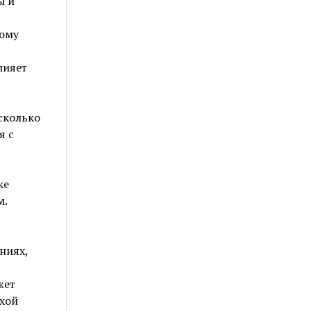
ы и
тому
лияет
сколько
я с
ке
м.
ниях,
жет
ухой