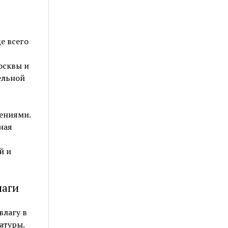
е всего
осквы и
ельной
ениями.
ная
й и
лаги
влагу в
атуры.