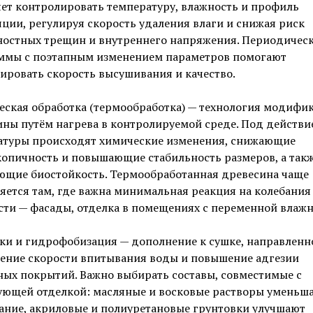
ет контролировать температуру, влажность и профиль
ции, регулируя скорость удаления влаги и снижая риск
ностных трещин и внутреннего напряжения. Периодичес
ммы с поэтапным изменением параметров помогают
ировать скорость высушивания и качество.
еская обработка (термообработка) — технология модифи
ны путём нагрева в контролируемой среде. Под действи
атуры происходят химические изменения, снижающие
копичность и повышающие стабильность размеров, а так
ющие биостойкость. Термообработанная древесина чаще
ется там, где важна минимальная реакция на колебания
ти — фасады, отделка в помещениях с переменной влажн
и и гидрофобизация — дополнение к сушке, направленн
ение скорости впитывания воды и повышение адгезии
ых покрытий. Важно выбирать составы, совместимые с
ующей отделкой: масляные и восковые растворы уменьш
ание, акриловые и полиуретановые грунтовки улучшают