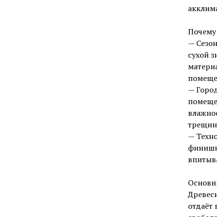
акклим
Почему
— Сезон
сухой з
матери
помеще
— Город
помеще
влажно
трещин
— Техно
финишн
впитыв
Основн
Древеси
отдаёт 