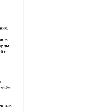
ния.
нию.
торцы
ий и
ы
подъём
женным