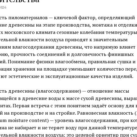
026
сть пиломатериалов — ключевой фактор, определяющий
ие древесины на этапе производства, монтажа и отделки
х московского климата сезонные колебания температуры
тельной влажности воздуха приводят к значительным
ниям влагосодержания древесины, что напрямую влияет 
рию, прочность соединений и долговечность финишных
ий. Понимание физики влагообмена, правильная сушка и
зация хранения на площадке уменьшают количество пере
ют эстетические и эксплуатационные качества изделий.
сть древесины (влагосодержание) — отношение массы
щейся в древесине воды к массе сухой древесины, выр
нтах. Первая встреча с этим понятием задаёт основу для 
 на производстве и на стройке. Равновесная влажность 
rium moisture content) — уровень влагосодержания, при к
на не набирает и не теряет воду при данной температуре
ельной влажности воздуха; это целевой ориентир при су