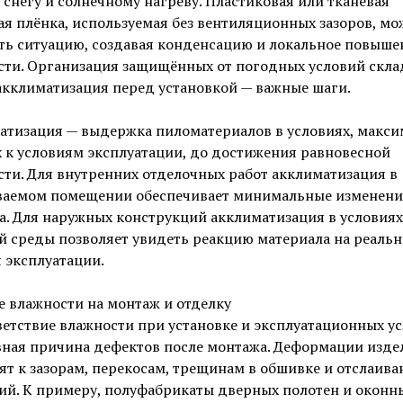
снегу и солнечному нагреву. Пластиковая или тканевая
я плёнка, используемая без вентиляционных зазоров, мо
ть ситуацию, создавая конденсацию и локальное повыше
сти. Организация защищённых от погодных условий скла
акклиматизация перед установкой — важные шаги.
атизация — выдержка пиломатериалов в условиях, макси
 к условиям эксплуатации, до достижения равновесной
ти. Для внутренних отделочных работ акклиматизация в
ваемом помещении обеспечивает минимальные изменени
. Для наружных конструкций акклиматизация в условиях
й среды позволяет увидеть реакцию материала на реаль
 эксплуатации.
 влажности на монтаж и отделку
етствие влажности при установке и эксплуатационных у
вная причина дефектов после монтажа. Деформации изде
т к зазорам, перекосам, трещинам в обшивке и отслаив
ий. К примеру, полуфабрикаты дверных полотен и оконн