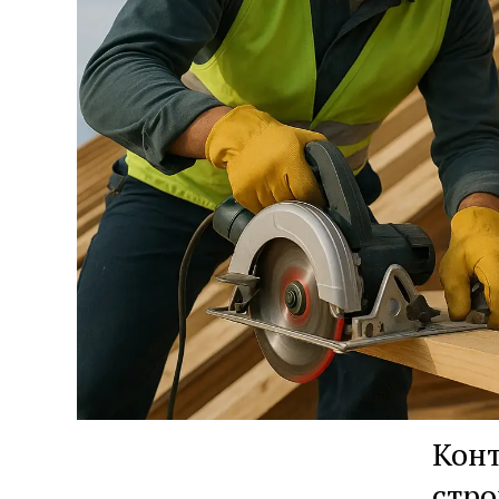
Конт
стро