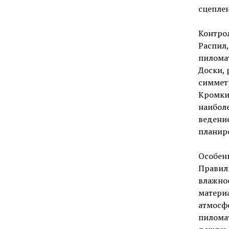
сцеплен
Контрол
Распил,
пилома
Доски, 
симметр
Кромки 
наиболе
ведени
планир
Особен
Правил
влажнос
материа
атмосф
пилома