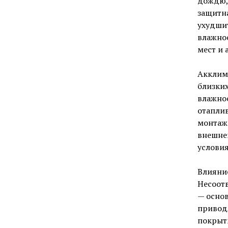
дождю, 
защитна
ухудши
влажно
мест и 
Акклим
близких
влажнос
отапли
монтажа
внешне
условия
Влияние
Несоотв
— осно
приводя
покрыт