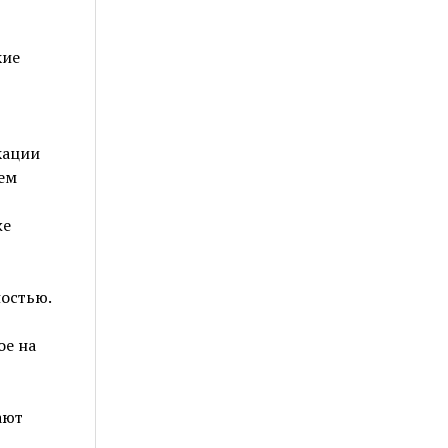
кие
кации
ем
же
остью.
ое на
ают