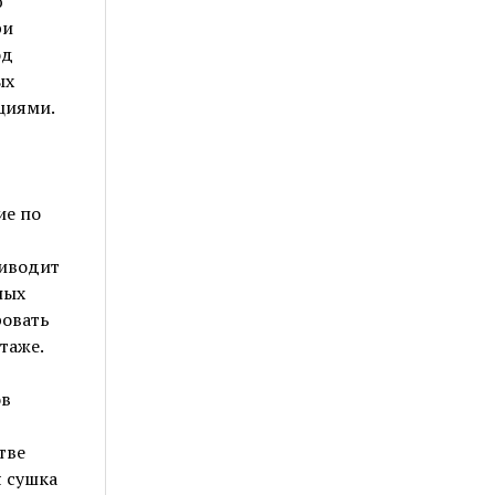
ю
ри
од
ых
циями.
ие по
риводит
ных
ровать
таже.
ов
тве
 сушка