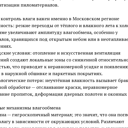
атизации пиломатериалов.
 контроль влаги важен именно в Московском регионе
ность: резкие переходы от тёплого и влажного лета к хо
име увеличивают амплитуду влагообмена, особенно у
алов, хранящихся под открытым небом или в неотаплива
ниях.
ские условия: отопление и искусственная вентиляция
ний создают локальные зоны со сниженной относительн
стью, что приводит к неравномерной усадке и появлени
 в наружной обшивке и паркетных покрытиях.
логические потери: неучтённая влажность вызывает бра
ой обработке — отслаивание краски, неравномерное
ание пропиток, деформация дверных полотен и оконных 
ые механизмы влагообмена
на — гигроскопичный материал; это значит, что она погл
влагу в зависимости от окружающих условий. Различают