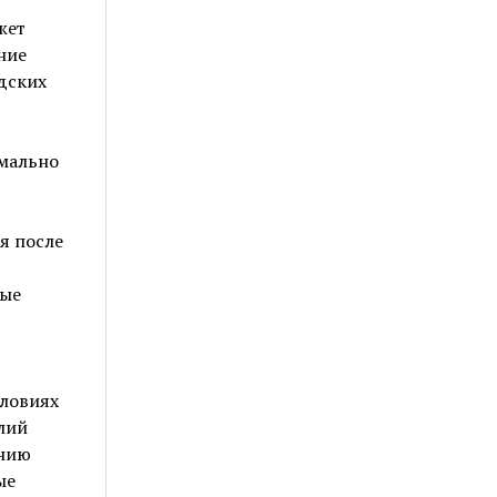
жет
ние
дских
мально
я после
ные
словиях
лий
анию
ые