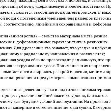
ую воду, находящуюся в сосудах и полостях, и связанну
ированную) воду, удерживаемую в клеточных стенках. П
начала удаляется свободная вода, затем происходит вых
ной воды с постепенным уменьшением размеров клеточн
 и, соответственно, линейными сокращениями и деформа
пия (анизотропия) — свойство материала иметь разные
ческие и деформационные характеристики в различных
ениях. Для древесины это означает, что усадка и набухан
циальному и радиальному направлениям различаются;
циальная усадка обычно превосходит радиальную, что п
блению и скручиванию досок. Понимание этих направлен
в помогает оптимизировать раскрой и распил, минимизи
нние напряжения и предусмотреть компенсацию при мон
одственные решения: сушка и подготовка пиломатериал
 процесс удаления лишней влаги до уровня, близкого к
сному для будущих условий эксплуатации. На производс
яются камерные и естественные методы сушки. Камерная