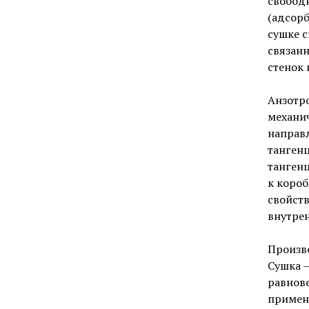
свободн
(адсорб
сушке с
связан
стенок
Анзотро
механи
направл
танген
танген
к коро
свойст
внутре
Произв
Сушка —
равнове
примен