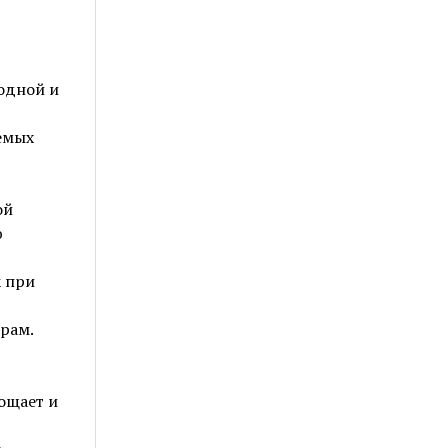
лодной и
емых
ой
ю
к при
рам.
ощает и