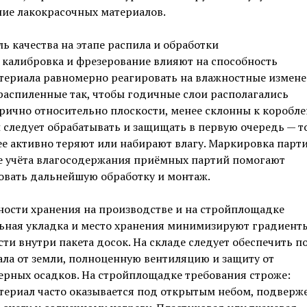
ие лакокрасочных материалов.
ь качества на этапе распила и обработки
 калибровка и фрезерование влияют на способность
териала равномерно реагировать на влажностные измене
распиленные так, чтобы годичные слои располагались
ично относительно плоскости, менее склонны к коробле
следует обрабатывать и защищать в первую очередь — 
е активно теряют или набирают влагу. Маркировка парт
е учёта влагосодержания приёмных партий помогают
овать дальнейшую обработку и монтаж.
ности хранения на производстве и на стройплощадке
ьная укладка и место хранения минимизируют градиент
ти внутри пакета досок. На складе следует обеспечить 
ла от земли, полноценную вентиляцию и защиту от
ерных осадков. На стройплощадке требования строже:
териал часто оказывается под открытым небом, подвер