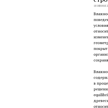
18 ИЮНЯ 2
Влажно
поведен
условия
относи
измене
геомет
покрыт
органи
сохраня
Влажно
содержа
в проце
решений
equilib
древеси
относит