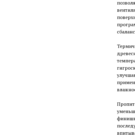
позволя
вентиля
поверх
програ
сбаланс
Термич
древеси
темпер
гигрос
улучша
применя
влажнос
Пропитк
уменьш
финишн
послед
впитыв